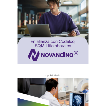
- publicidad -