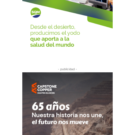
- publicidad -