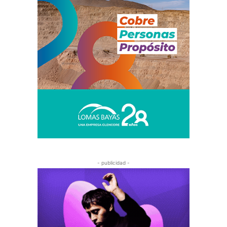
- publicidad -