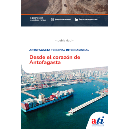
- publicidad -