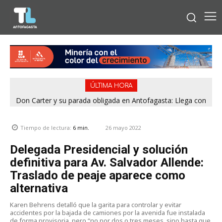
ÚLTIMA HORA
Don Carter y su parada obligada en Antofagasta: Llega con
su humor sin filtro en ¿Con o Sin Censura?
26 mayo 2022
Tiempo de lectura:
6
min.
Delegada Presidencial y solución
definitiva para Av. Salvador Allende:
Traslado de peaje aparece como
alternativa
Karen Behrens detalló que la garita para controlar y evitar
accidentes por la bajada de camiones por la avenida fue instalada
de forma provisoria, pero “no por dos o tres meses, sino hasta que