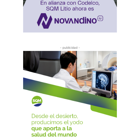
- publicidad -