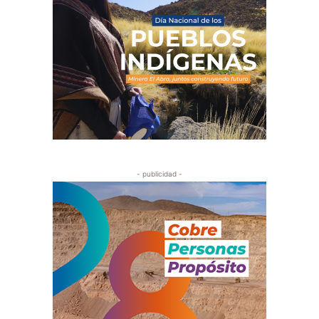
- publicidad -