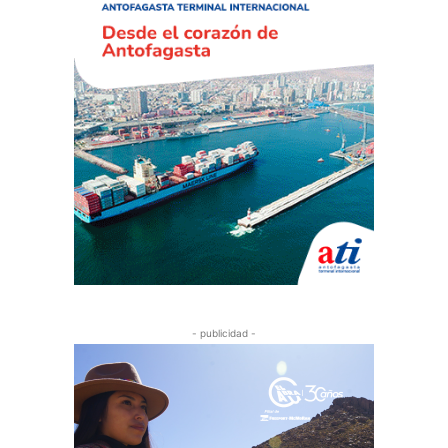
- publicidad -