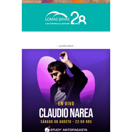
- publicidad -