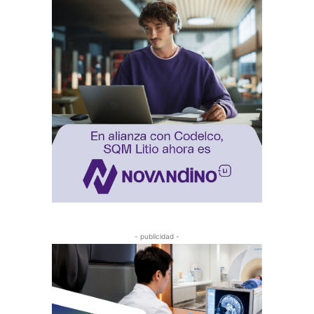
- publicidad -