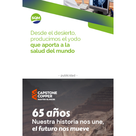
- publicidad -