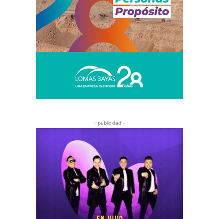
- publicidad -