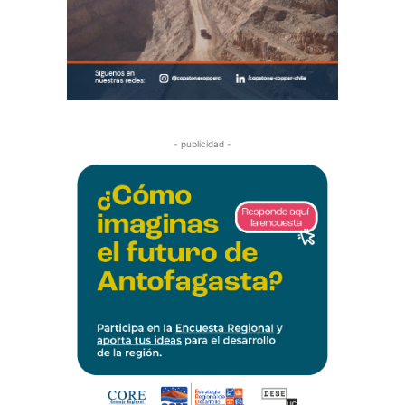
- publicidad -