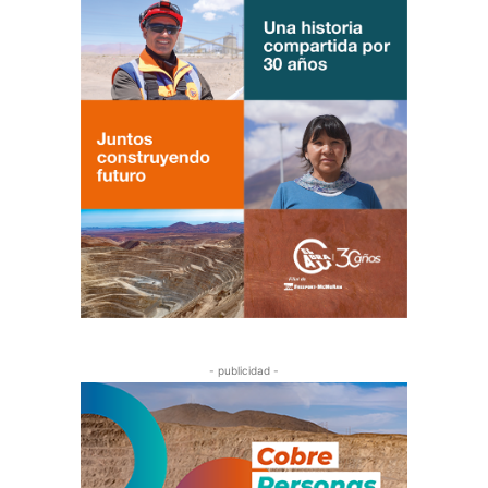
- publicidad -