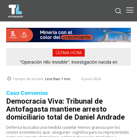
ÚLTIMA HORA
“Operación Hilo Invisible”: Investigación nacida en
Antofagasta permitió incautar 2,1 toneladas de marihuana
en la zona central
4 junio 2024
Tiempo de lectura:
Less than 1
min.
Caso Convenios
Democracia Viva: Tribunal de
Antofagasta mantiene arresto
domiciliario total de Daniel Andrade
Defensa buscaba una medida cautelar menos gravosa por los
costos económicos que -aseguran- significa para su representado
estar con arresto domiciliario, sobre todo por los traslados a