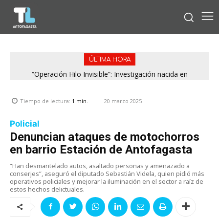
ÚLTIMA HORA
“Operación Hilo Invisible”: Investigación nacida en
Región de Antofagasta enfrentará nuevo episodio
Antofagasta permitió incautar 2,1 toneladas de marihuana
meteorológico con lluvias, nieve y vientos de hasta 100
en la zona central
km/h
20 marzo 2025
Tiempo de lectura:
1
min.
Policial
Denuncian ataques de motochorros
en barrio Estación de Antofagasta
“Han desmantelado autos, asaltado personas y amenazado a
conserjes”, aseguró el diputado Sebastián Videla, quien pidió más
operativos policiales y mejorar la iluminación en el sector a raíz de
estos hechos delictuales.