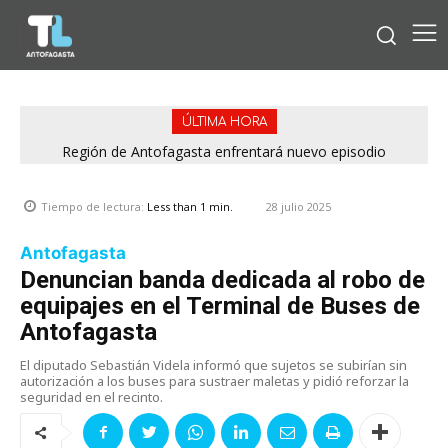
ÚLTIMA HORA
Bipay explica: Así funciona el pago con tarjetas bancarias en
Región de Antofagasta enfrentará nuevo episodio
meteorológico con lluvias, nieve y vientos de hasta 100
las micros de Antofagasta
km/h
28 julio 2025
Tiempo de lectura:
Less than 1
min.
Antofagasta
Denuncian banda dedicada al robo de
equipajes en el Terminal de Buses de
Antofagasta
El diputado Sebastián Videla informó que sujetos se subirían sin
autorización a los buses para sustraer maletas y pidió reforzar la
seguridad en el recinto.