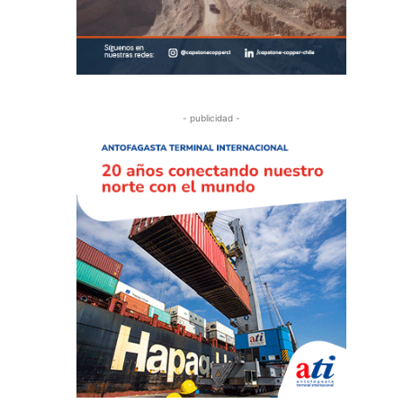
- publicidad -