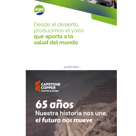
- publicidad -