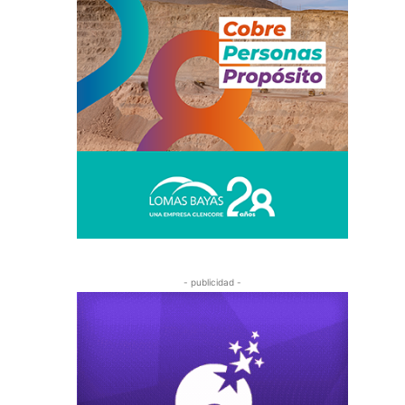
- publicidad -