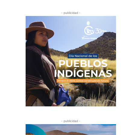
- publicidad -
- publicidad -