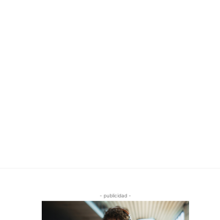
- publicidad -