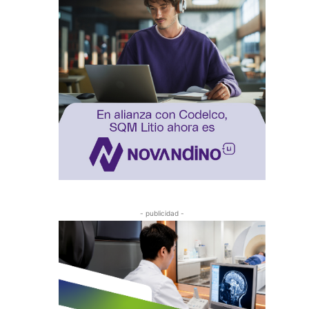
- publicidad -