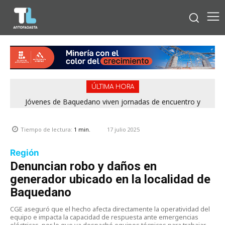
ÚLTIMA HORA
Jóvenes de Baquedano viven jornadas de encuentro y
aprendizaje en el Winter Camp 2026
17 julio 2025
Tiempo de lectura:
1
min.
Región
Denuncian robo y daños en
generador ubicado en la localidad de
Baquedano
CGE aseguró que el hecho afecta directamente la operatividad del
equipo e impacta la capacidad de respuesta ante emergencias
eléctricas, por lo que ya despachó equipos técnicos para trabajar