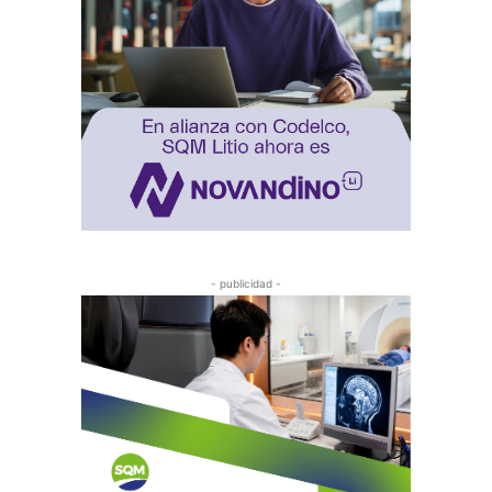
- publicidad -