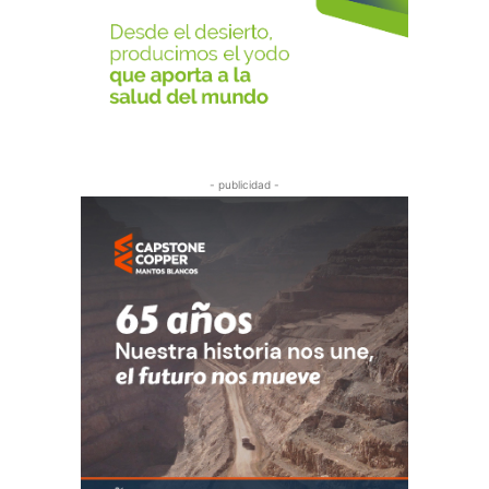
- publicidad -