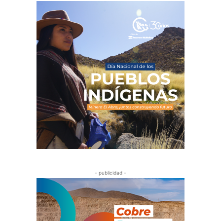
- publicidad -