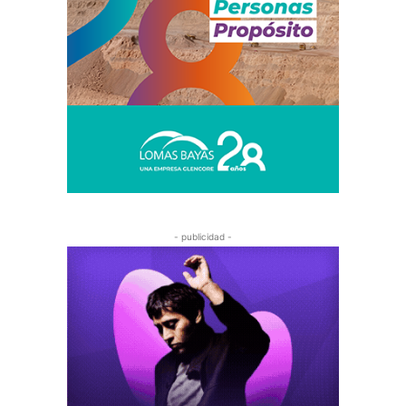
- publicidad -