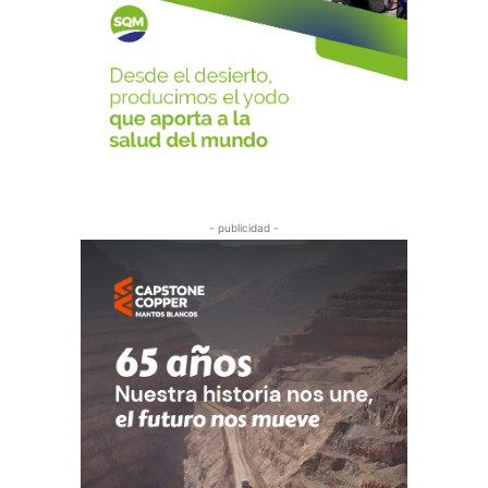
- publicidad -