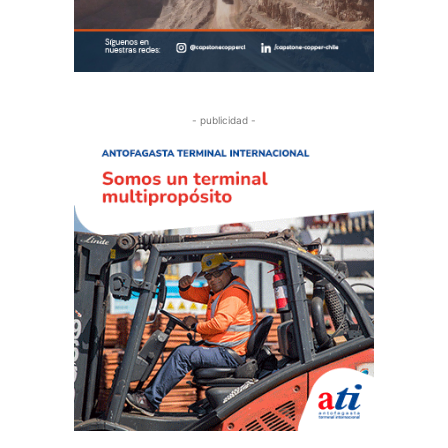
- publicidad -