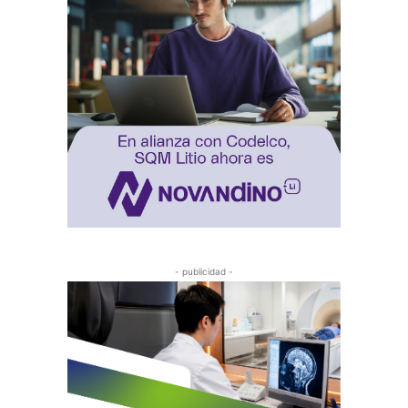
- publicidad -