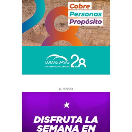
- publicidad -