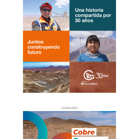
- publicidad -