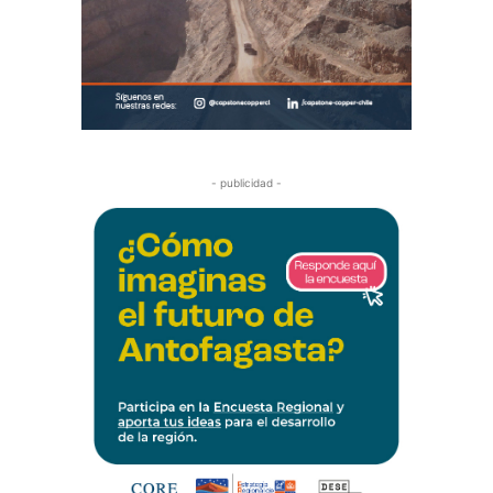
- publicidad -