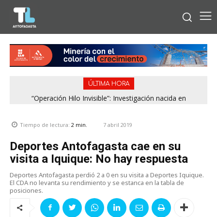
ÚLTIMA HORA
“Operación Hilo Invisible”: Investigación nacida en
Antofagasta permitió incautar 2,1 toneladas de marihuana
en la zona central
7 abril 2019
Tiempo de lectura:
2
min.
Deportes Antofagasta cae en su
visita a Iquique: No hay respuesta
Deportes Antofagasta perdió 2 a 0 en su visita a Deportes Iquique.
El CDA no levanta su rendimiento y se estanca en la tabla de
posiciones.