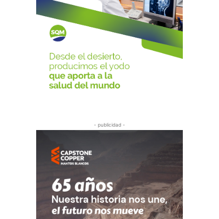
- publicidad -