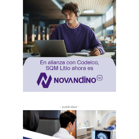
- publicidad -