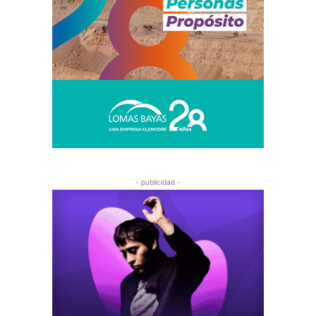
- publicidad -