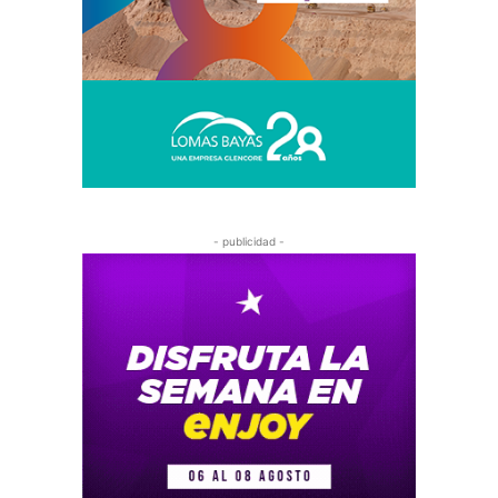
- publicidad -