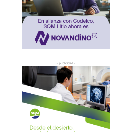
- publicidad -