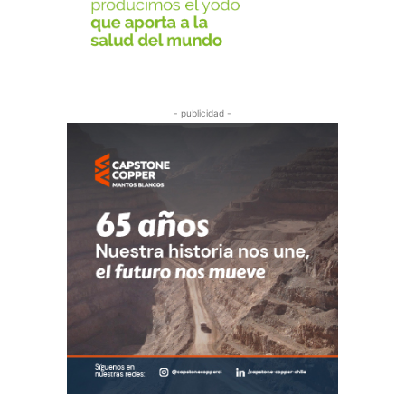
- publicidad -