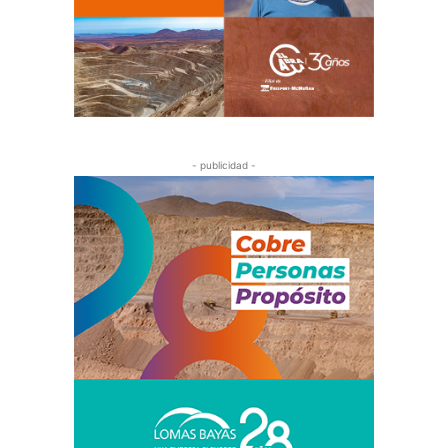
- publicidad -