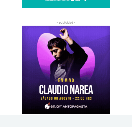
- publicidad -