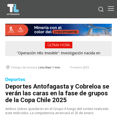
ÚLTIMA HORA
“Operación Hilo Invisible”: Investigación nacida en
Antofagasta permitió incautar 2,1 toneladas de marihuana
en la zona central
15 enero 2025
Tiempo de lectura:
Less than 1
min.
Deportes
Deportes Antofagasta y Cobreloa se
verán las caras en la fase de grupos
de la Copa Chile 2025
Ambos clubes quedaron en el Grupo A luego del sorteo realizado
este miércoles. La competencia arrancará el 25 de enero.