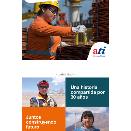
- publicidad -