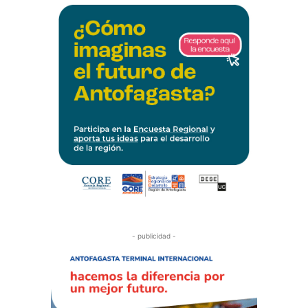
- publicidad -