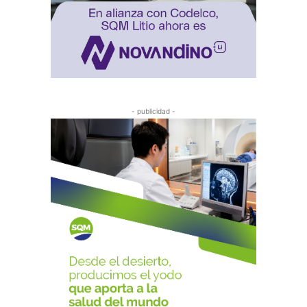
- publicidad -