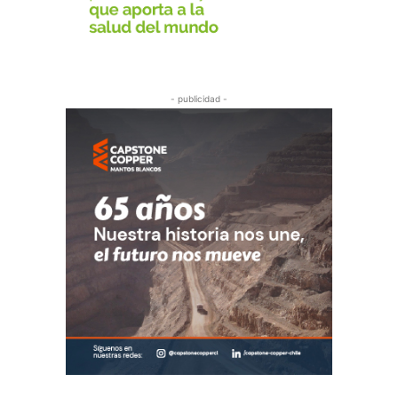
- publicidad -