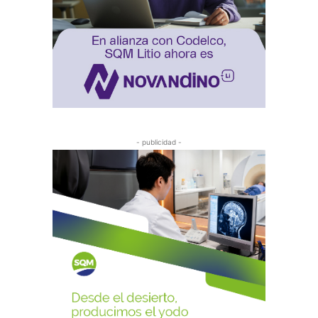
- publicidad -