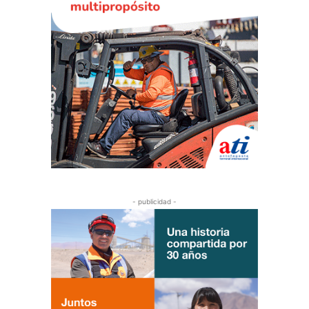
- publicidad -