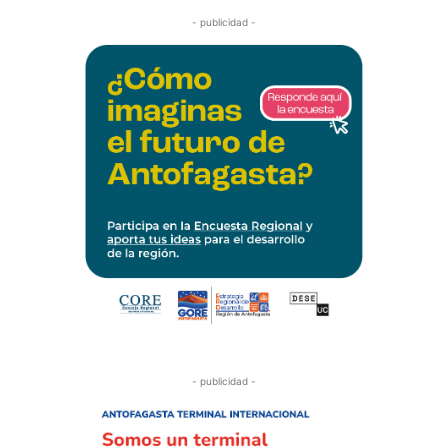
- publicidad -
- publicidad -