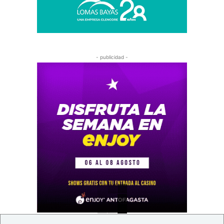
- publicidad -