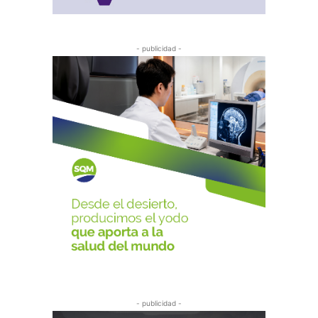
- publicidad -
- publicidad -