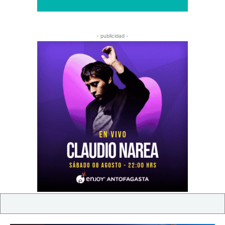
- publicidad -