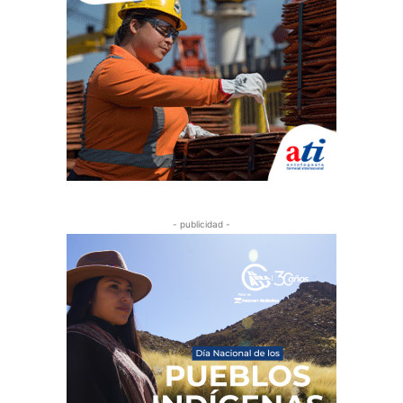
- publicidad -