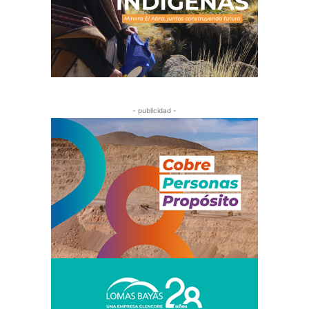
- publicidad -