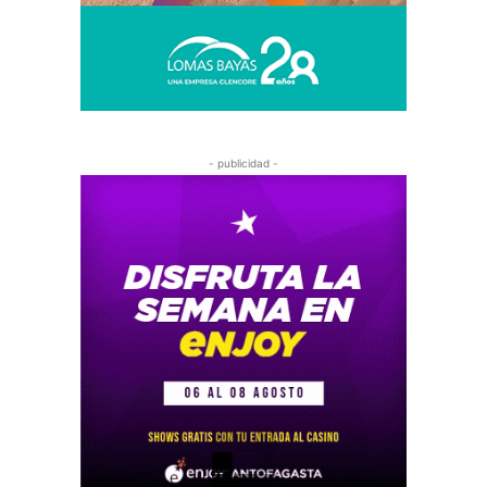
- publicidad -