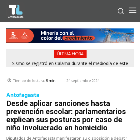
ÚLTIMA HORA
Sismo se registró en Calama durante el mediodía de este
Tras denuncias de vecinos: 13 rucos fueron erradicados de
distintos puntos de Antofagasta
viernes
24 septiembre 2024
Tiempo de lectura:
5
min.
Antofagasta
Desde aplicar sanciones hasta
prevención escolar: parlamentarios
explican sus posturas por caso de
niño involucrado en homicidio
Diputados de Antofagasta manifestaron su disposición a debatir