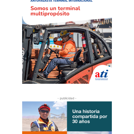
- publicidad -