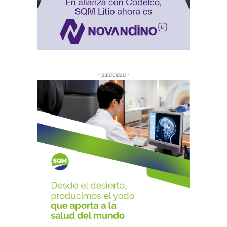
- publicidad -