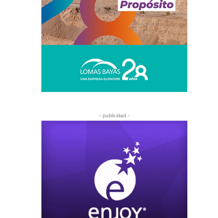
- publicidad -