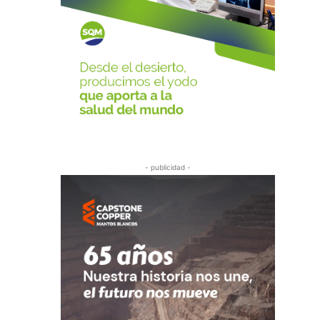
- publicidad -