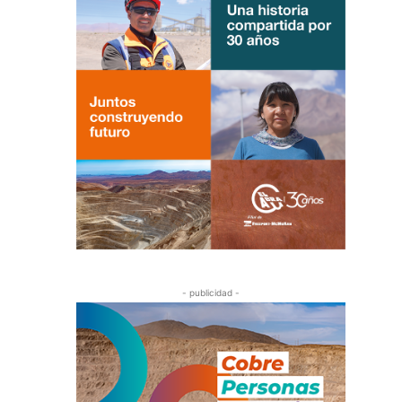
- publicidad -