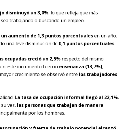
ajo disminuyó un 3,0%
, lo que refleja que más
a sea trabajando o buscando un empleo.
o
un aumento de 1,3 puntos porcentuales
en un año.
do una leve disminución de
0,1 puntos porcentuales
.
as ocupadas creció un 2,5%
respecto del mismo
aron este incremento fueron
enseñanza (13,7%)
,
l mayor crecimiento se observó entre
los trabajadores
alidad.
La tasa de ocupación informal llegó al 22,1%
,
 su vez,
las personas que trabajan de manera
incipalmente por los hombres.
esocupación y fuerza de trabajo potencial alcanzó