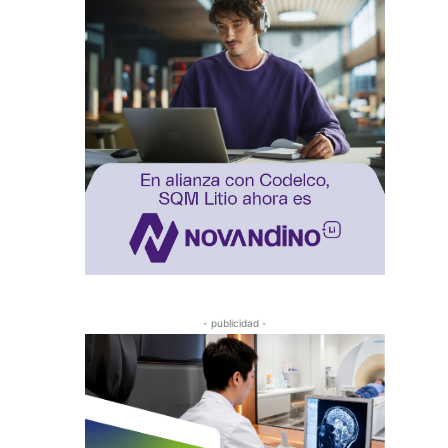
- publicidad -