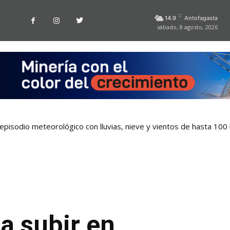
C
14.9
Antofagasta
sábado, 8 agosto, 2026
pisodio meteorológico con lluvias, nieve y vientos de hasta 100
a subir en