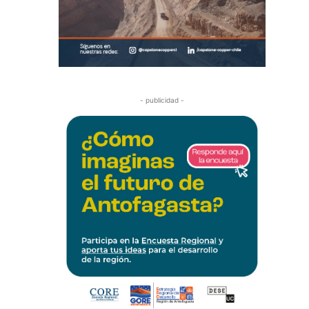
- publicidad -