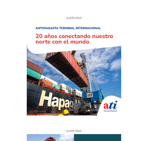
- publicidad -
- publicidad -