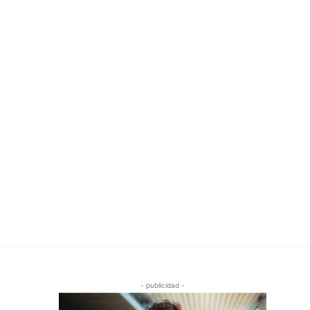
- publicidad -