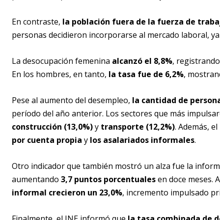
En contraste,
la población fuera de la fuerza de trab
personas decidieron incorporarse al mercado laboral, y
La desocupación femenina
alcanzó el 8,8%
, registrand
En los hombres, en tanto,
la tasa fue de 6,2%
, mostran
Pese al aumento del desempleo,
la cantidad de person
período del año anterior. Los sectores que más impuls
construcción (13,0%)
y
transporte (12,2%)
. Además, e
por cuenta propia
y
los asalariados informales
.
Otro indicador que también mostró un alza fue la inform
aumentando
3,7 puntos porcentuales
en doce meses. A
informal crecieron un 23,0%
, incremento impulsado pr
Finalmente, el INE informó que
la tasa combinada de d