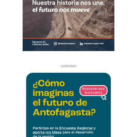
- publicidad -