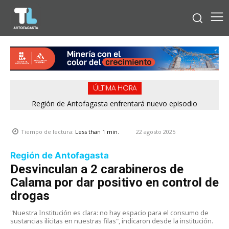
ÚLTIMA HORA
Región de Antofagasta enfrentará nuevo episodio
meteorológico con lluvias, nieve y vientos de hasta 100
km/h
22 agosto 2025
Tiempo de lectura:
Less than 1
min.
Región de Antofagasta
Desvinculan a 2 carabineros de
Calama por dar positivo en control de
drogas
"Nuestra Institución es clara: no hay espacio para el consumo de
sustancias ilícitas en nuestras filas", indicaron desde la institución.