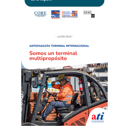
- publicidad -