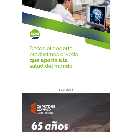
- publicidad -