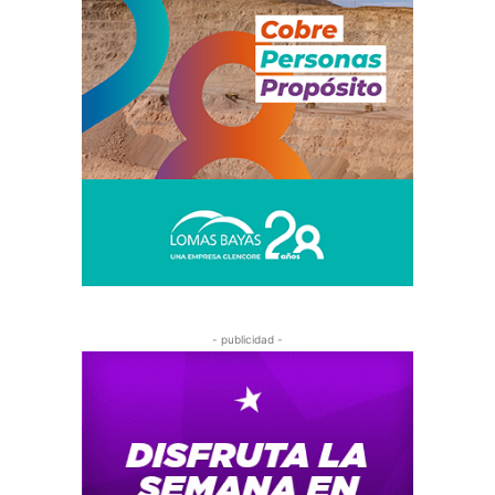
- publicidad -