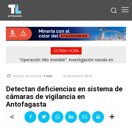
ÚLTIMA HORA
“Operación Hilo Invisible”: Investigación nacida en
Antofagasta permitió incautar 2,1 toneladas de marihuana
en la zona central
18 diciembre 2014
Tiempo de lectura:
1
min.
Detectan deficiencias en sistema de
cámaras de vigilancia en
Antofagasta