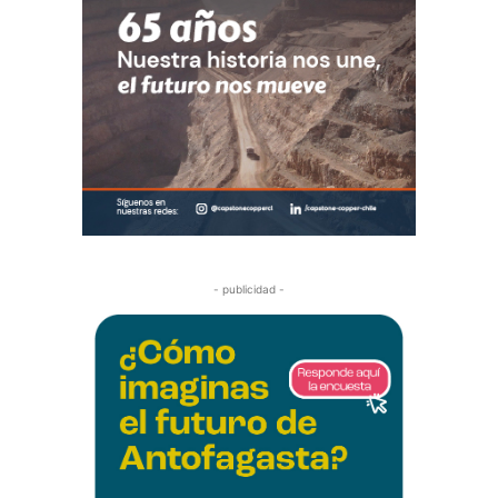
- publicidad -