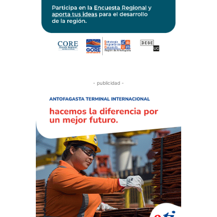
- publicidad -