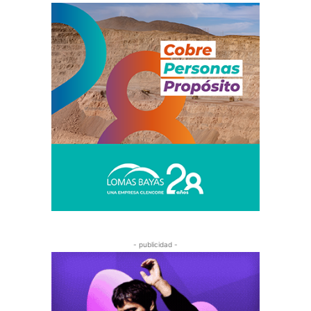
- publicidad -