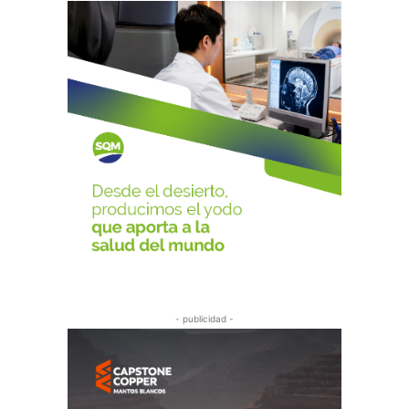
- publicidad -