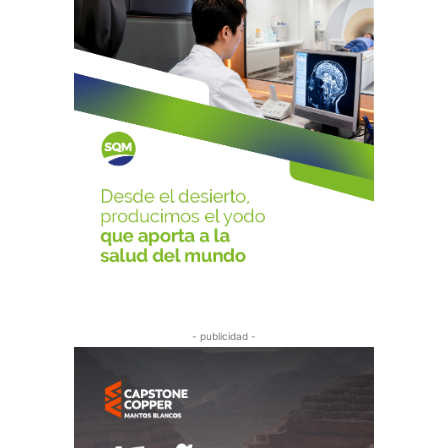
- publicidad -