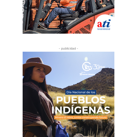
- publicidad -