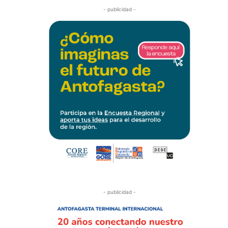
- publicidad -
- publicidad -