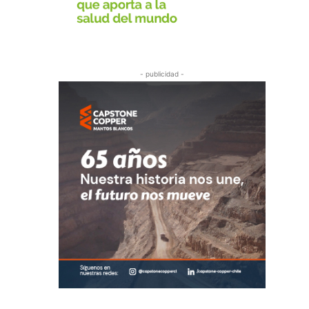
- publicidad -