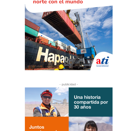
- publicidad -