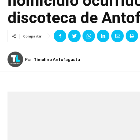
homicidio ocurrid
discoteca de Anto
Compartir
Por
Timeline Antofagasta