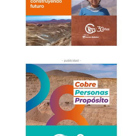
- publicidad -