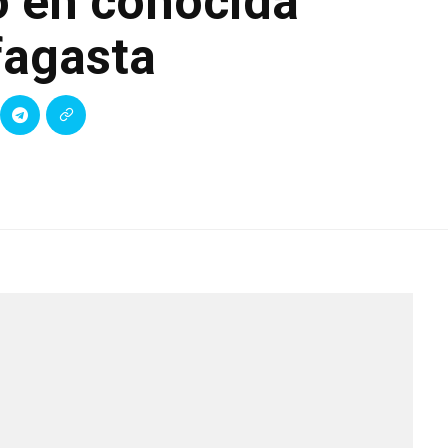
o en conocida
fagasta