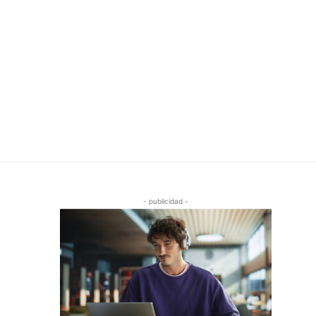
- publicidad -