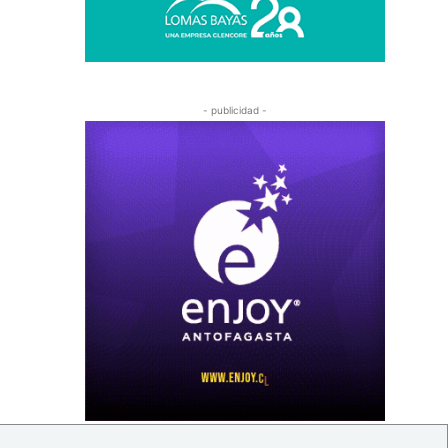
- publicidad -