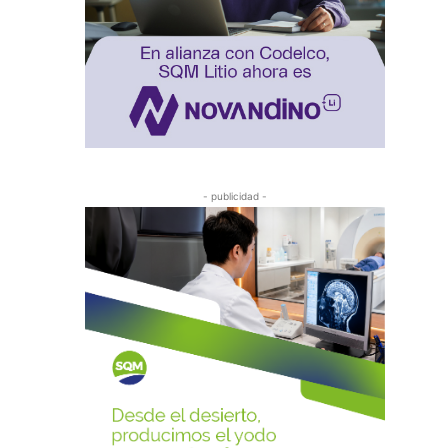
- publicidad -