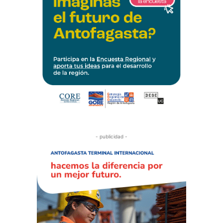
- publicidad -