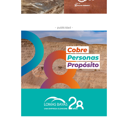
- publicidad -