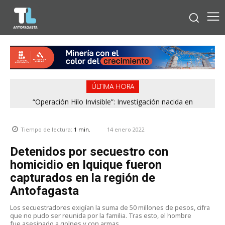
ÚLTIMA HORA
“Operación Hilo Invisible”: Investigación nacida en
Antofagasta permitió incautar 2,1 toneladas de marihuana
en la zona central
14 enero 2022
Tiempo de lectura:
1
min.
Detenidos por secuestro con
homicidio en Iquique fueron
capturados en la región de
Antofagasta
Los secuestradores exigían la suma de 50 millones de pesos, cifra
que no pudo ser reunida por la familia. Tras esto, el hombre
fue asesinado a golpes y con armas