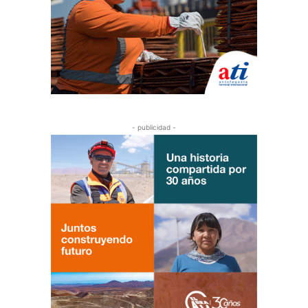
- publicidad -