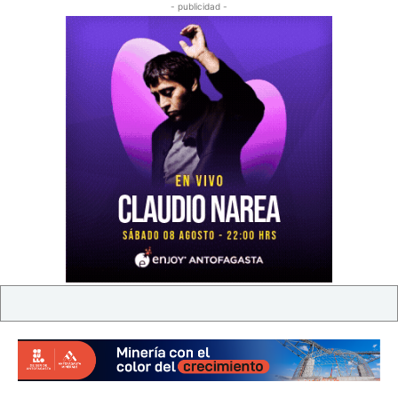
- publicidad -