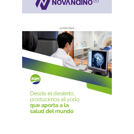
- publicidad -