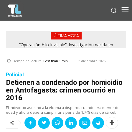
ÚLTIMA HORA
“Operación Hilo Invisible”: Investigación nacida en
Antofagasta permitió incautar 2,1 toneladas de marihuana
en la zona central
2 diciembre 2025
Tiempo de lectura:
Less than 1
min.
Policial
Detienen a condenado por homicidio
en Antofagasta: crimen ocurrió en
2016
El individuo asesinó a la víctima a disparos cuando era menor de
edad y ahora deberá cumplir una pena de 1.748 días de cárcel.