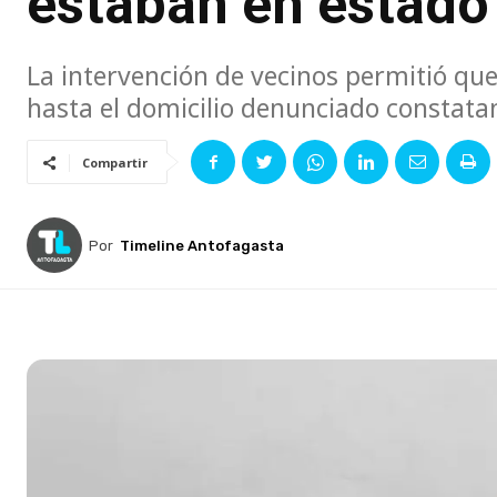
estaban en estado
La intervención de vecinos permitió que
hasta el domicilio denunciado constata
Compartir
Por
Timeline Antofagasta