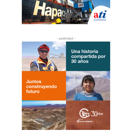
- publicidad -