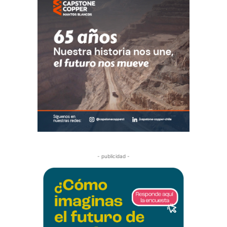
- publicidad -