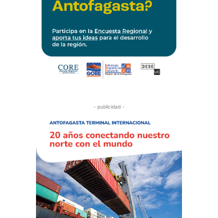
- publicidad -