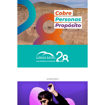
- publicidad -