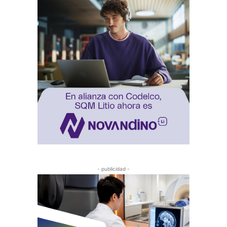
- publicidad -