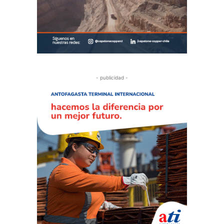
- publicidad -