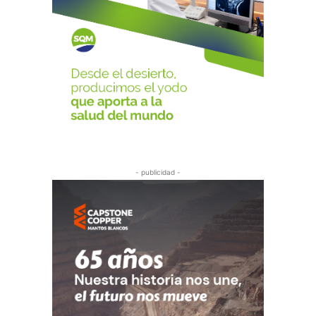
- publicidad -