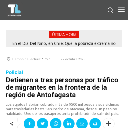
ÚLTIMA HORA
En el Día Del Niño, en Chile: Que la pobreza extrema no
Presidente regional del PDG adelantó que entregarán toda
la información para esclarecer rendiciones denunciadas por
tenga rostro de niño
el Servel
27 octubre 2025
Tiempo de lectura:
1
min.
Policial
Detienen a tres personas por tráfico
de migrantes en la frontera de la
región de Antofagasta
Los sujetos habrían cobrado más de $500 mil pesos a sus víctimas
para trasladarlas hasta San Pedro de Atacama, desde un paso no
habilitado. Uno de los pasajeros tenía prohibición de salir del país.