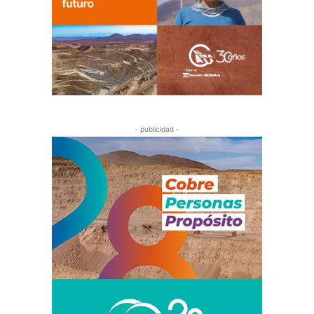
- publicidad -