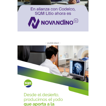
- publicidad -