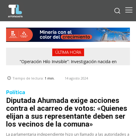
ÚLTIMA HORA
“Operación Hilo Invisible”: Investigación nacida en
Antofagasta permitió incautar 2,1 toneladas de marihuana
en la zona central
14 agosto 2024
Tiempo de lectura:
1
min.
Política
Diputada Ahumada exige acciones
contra el acarreo de votos: «Quienes
elijan a sus representante deben ser
los vecinos de la comuna»
La parlamentaria independiente hizo un llamado a las autoridades a