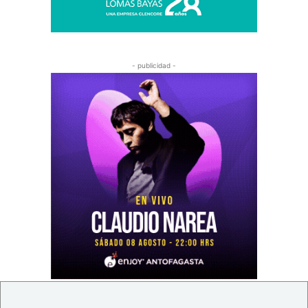
- publicidad -