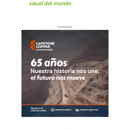
- publicidad -