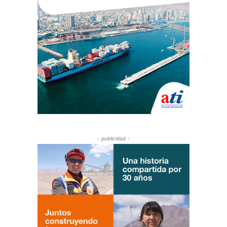
- publicidad -