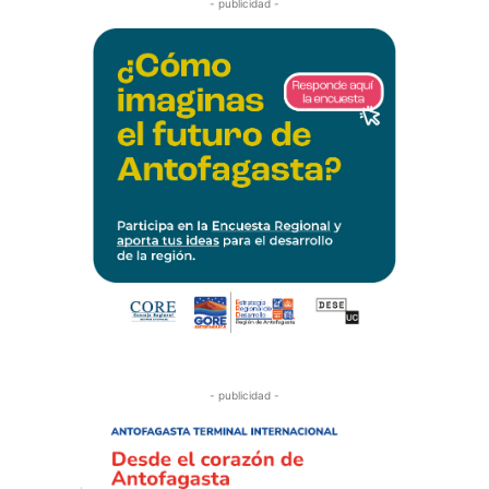
- publicidad -
- publicidad -