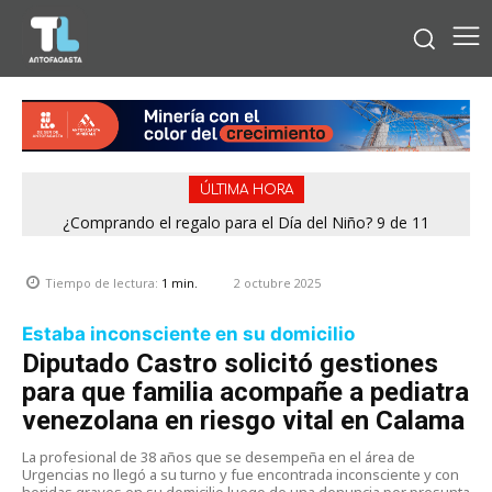
ÚLTIMA HORA
¿Comprando el regalo para el Día del Niño? 9 de 11
Condominio de Antofagasta contará con sistema que
jugueterías fiscalizadas en Antofagasta terminaron con
asegura el suministro de agua durante cortes de luz
sumario
2 octubre 2025
Tiempo de lectura:
1
min.
Estaba inconsciente en su domicilio
Diputado Castro solicitó gestiones
para que familia acompañe a pediatra
venezolana en riesgo vital en Calama
La profesional de 38 años que se desempeña en el área de
Urgencias no llegó a su turno y fue encontrada inconsciente y con
heridas graves en su domicilio luego de una denuncia por presunta