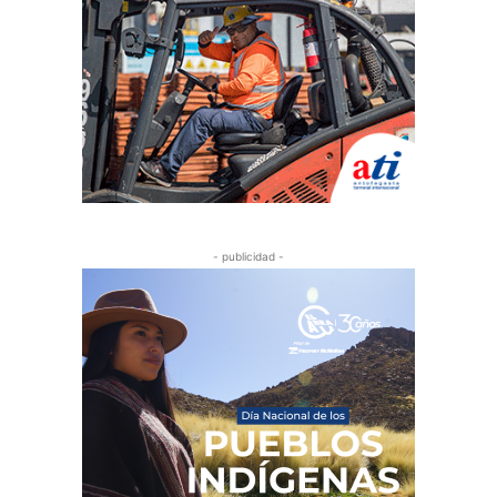
- publicidad -