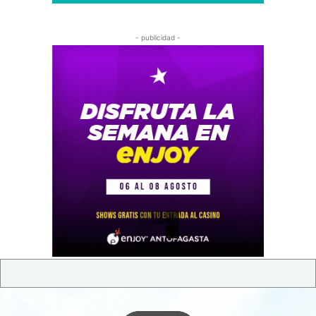
- publicidad -