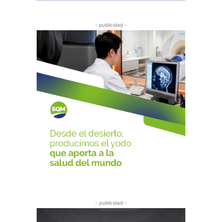
- publicidad -
- publicidad -