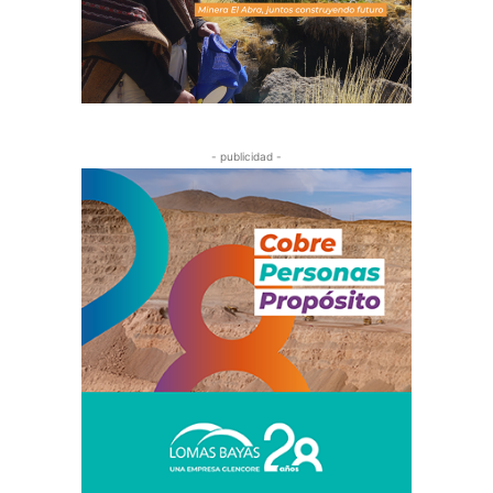
- publicidad -