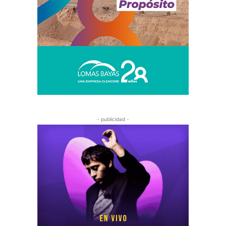
- publicidad -