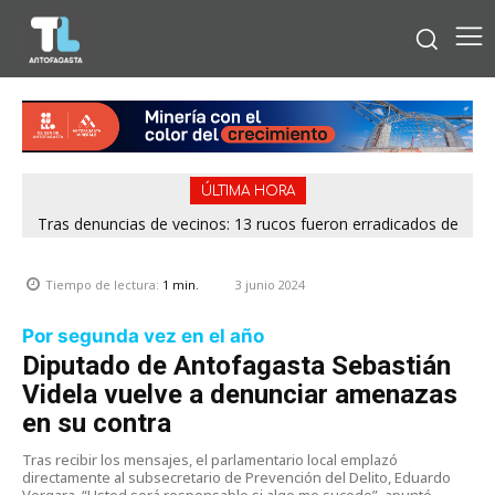
ÚLTIMA HORA
Tras denuncias de vecinos: 13 rucos fueron erradicados de
distintos puntos de Antofagasta
3 junio 2024
Tiempo de lectura:
1
min.
Por segunda vez en el año
Diputado de Antofagasta Sebastián
Videla vuelve a denunciar amenazas
en su contra
Tras recibir los mensajes, el parlamentario local emplazó
directamente al subsecretario de Prevención del Delito, Eduardo
Vergara. “Usted será responsable si algo me sucede”, apuntó.