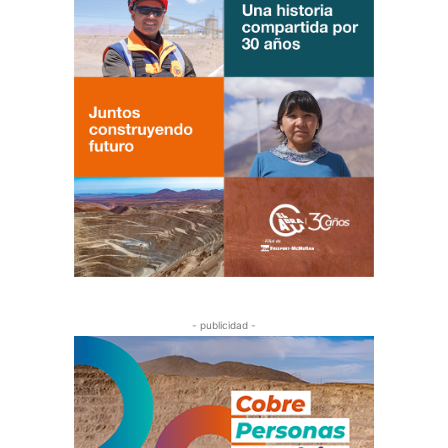
- publicidad -