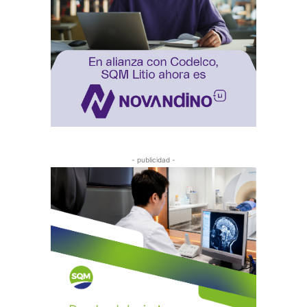
- publicidad -