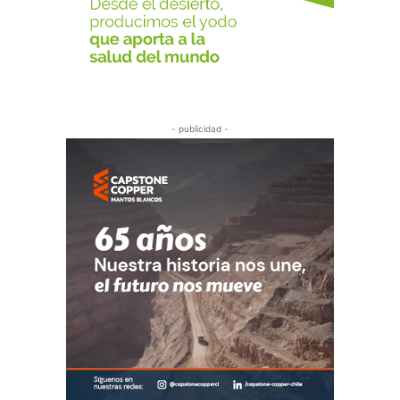
- publicidad -