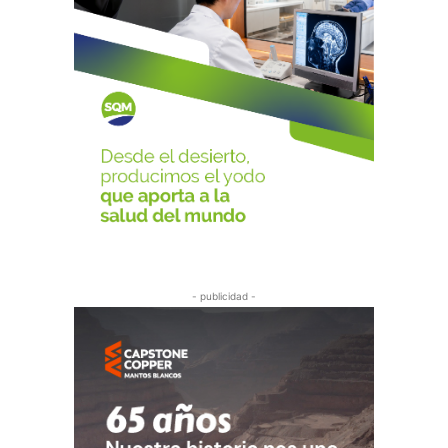
- publicidad -