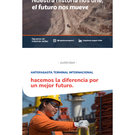
- publicidad -