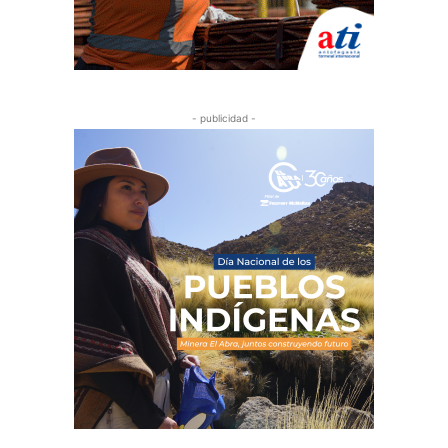
- publicidad -