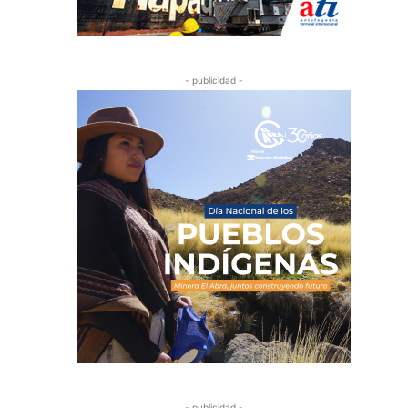
- publicidad -
- publicidad -