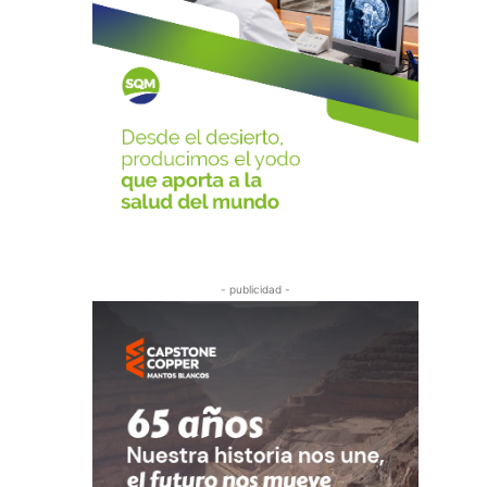
- publicidad -