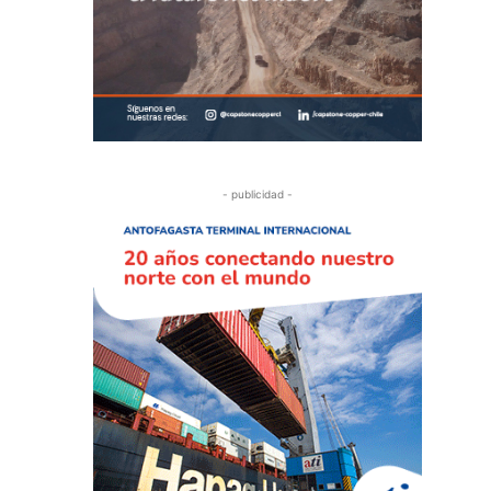
- publicidad -