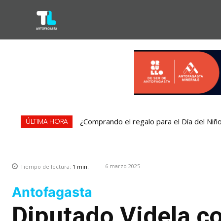
¿Comprando el regalo para el Día del Niño? 
Condominio de Antofagasta contará con s
ÚLTIMA HORA
6 marzo 2025
Tiempo de lectura:
1
min.
Antofagasta
Diputado Videla c