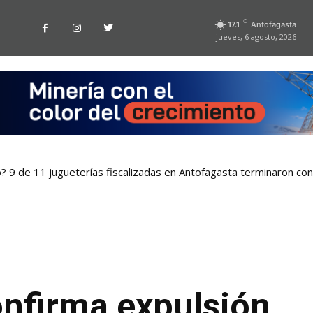
C
17.1
Antofagasta
jueves, 6 agosto, 2026
9 de 11 jugueterías fiscalizadas en Antofagasta terminaron con s
istema que asegura el suministro de agua durante cortes de luz
onfirma expulsión