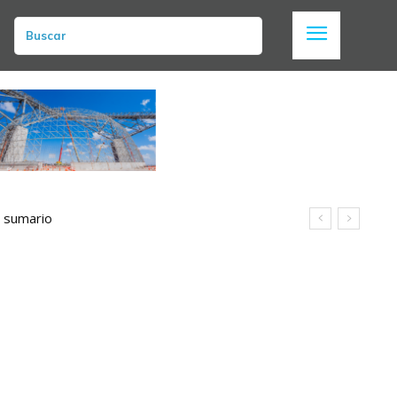
Buscar
umario