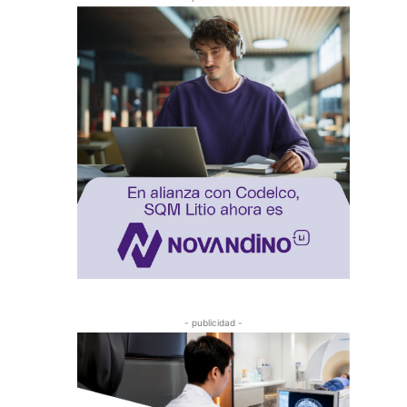
- publicidad -