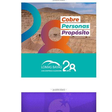
- publicidad -