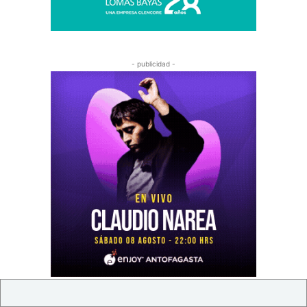
- publicidad -