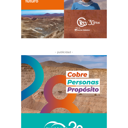
- publicidad -