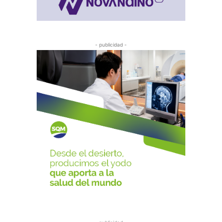
- publicidad -