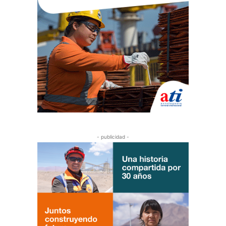
- publicidad -