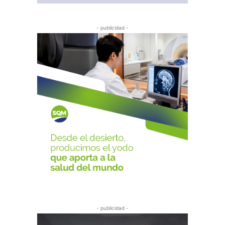
- publicidad -
- publicidad -