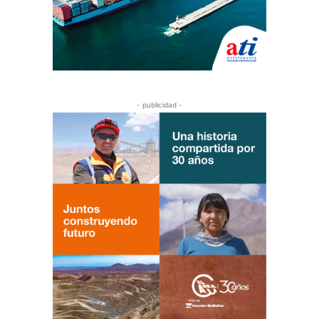
- publicidad -