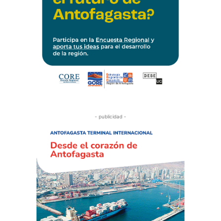
- publicidad -