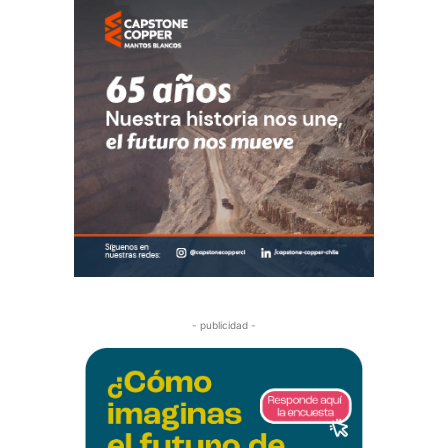
- publicidad -