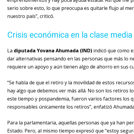
emprendimientos y hay poca ayuda estatal. Así que me pa
serio sobre esto, lo que preocupa es quitarle flujo al me
nuestro país”, criticó.
Crisis económica en la clase media
La
diputada Yovana Ahumada (IND)
indicó que como ex
dar alternativas pensando en las personas que más lo n
requiere un apoyo y aún tienen algo de ahorro en sus c
“Se habla de que el retiro y la movilidad de estos recurs
hay algo que debemos ver más allá. No son los retiros l
este tiempo y pospandemia, fueron varios factores los q
responsables únicamente los retiros”, enfatizó Ahumada
Para la parlamentaria, aquellas personas que ya han pe
Estado. Pero, al mismo tiempo expresó que “estoy segur