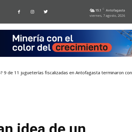
C
15.1
Antofagasta
viernes, 7 agosto, 2026
o? 9 de 11 jugueterías fiscalizadas en Antofagasta terminaron co
an idea de un