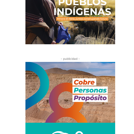
- publicidad -