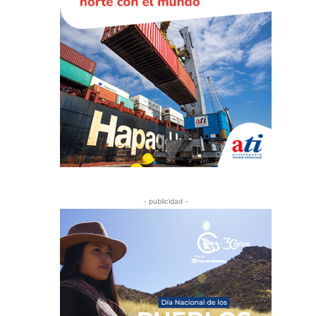
- publicidad -