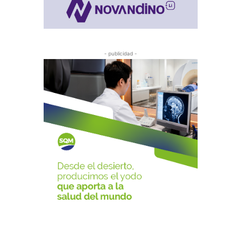
- publicidad -