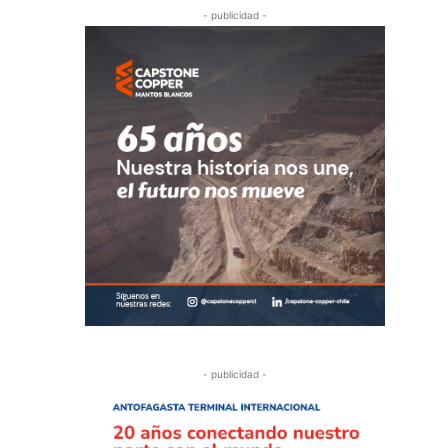
- publicidad -
- publicidad -