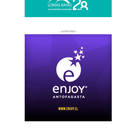
- publicidad -