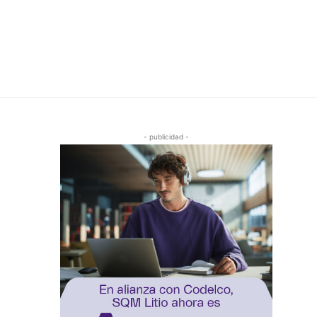
- publicidad -