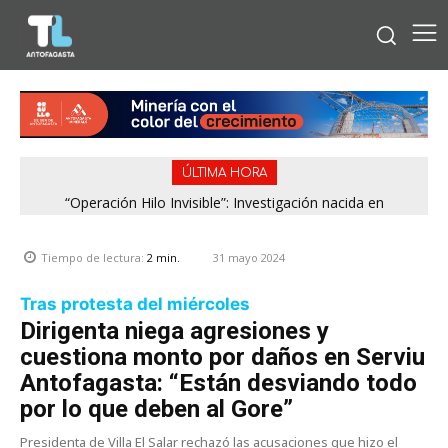
ÚLTIMA HORA
“Operación Hilo Invisible”: Investigación nacida en
Antofagasta permitió incautar 2,1 toneladas de marihuana
en la zona central
31 mayo 2024
Tiempo de lectura:
2
min.
Tras protesta del miércoles
Dirigenta niega agresiones y
cuestiona monto por daños en Serviu
Antofagasta: “Están desviando todo
por lo que deben al Gore”
Presidenta de Villa El Salar rechazó las acusaciones que hizo el