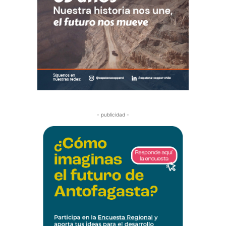
- publicidad -