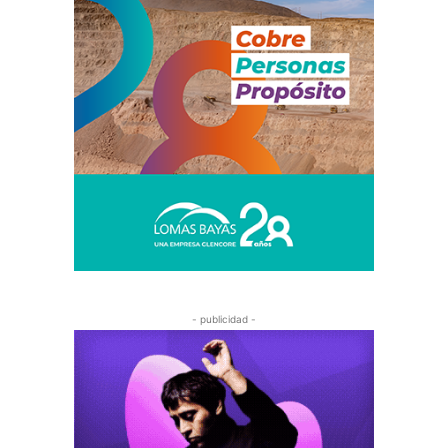
- publicidad -