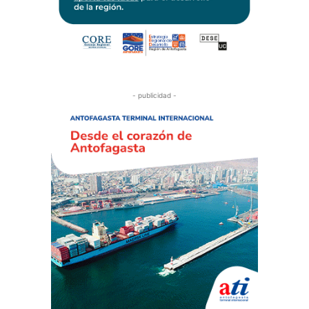
- publicidad -