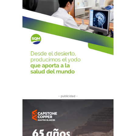
- publicidad -