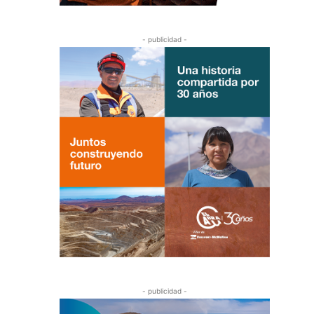
- publicidad -
- publicidad -