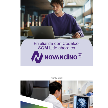
- publicidad -