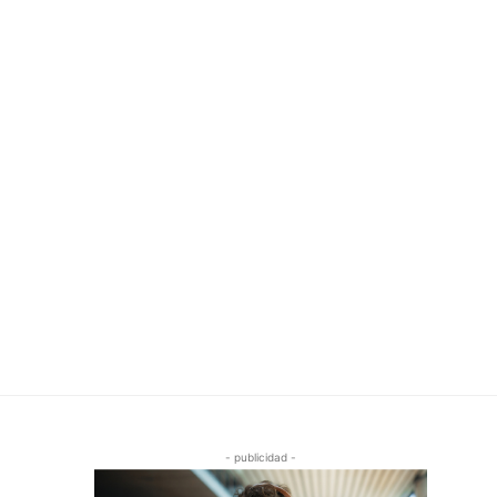
- publicidad -