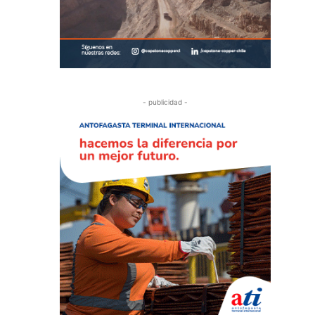
- publicidad -