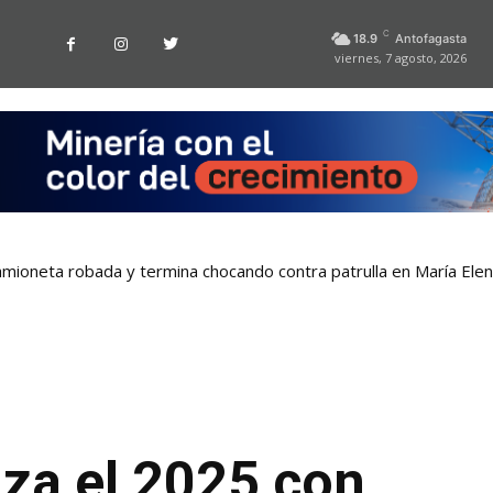
C
18.9
Antofagasta
viernes, 7 agosto, 2026
mioneta robada y termina chocando contra patrulla en María Ele
za el 2025 con