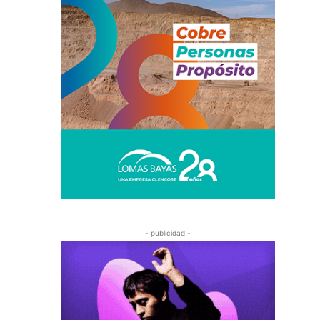
- publicidad -