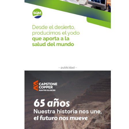
- publicidad -