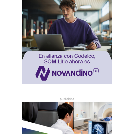
- publicidad -