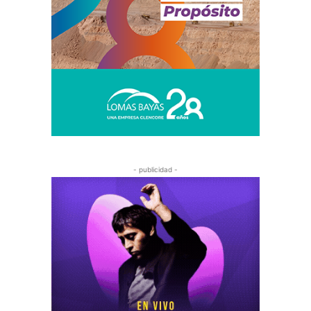
- publicidad -