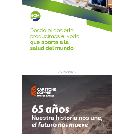
- publicidad -