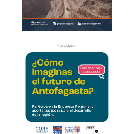
- publicidad -