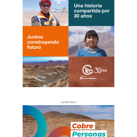
- publicidad -