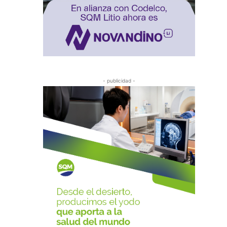
- publicidad -