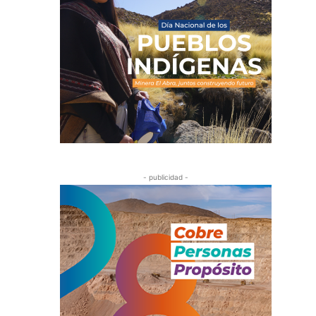
- publicidad -