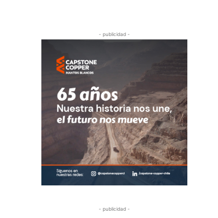
- publicidad -
- publicidad -