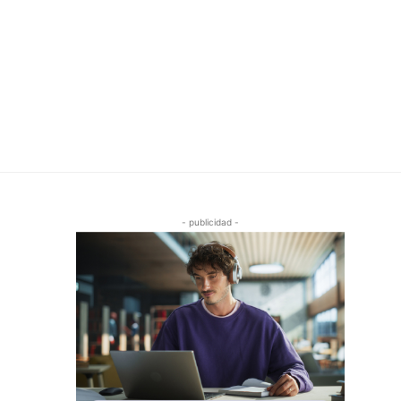
- publicidad -