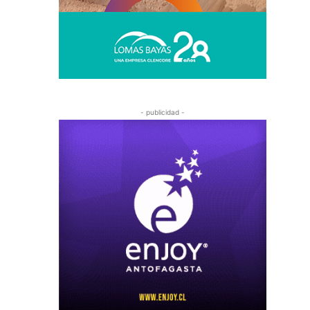
- publicidad -