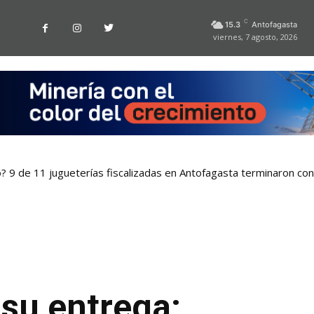
C
15.3
Antofagasta
viernes, 7 agosto, 2026
o? 9 de 11 jugueterías fiscalizadas en Antofagasta terminaron co
su entrega: