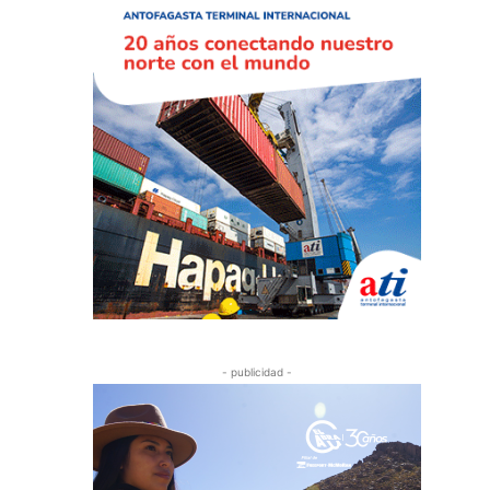
- publicidad -