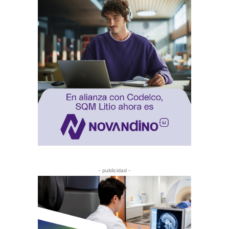
- publicidad -