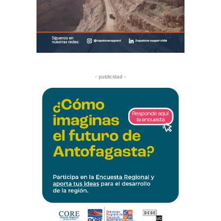
- publicidad -