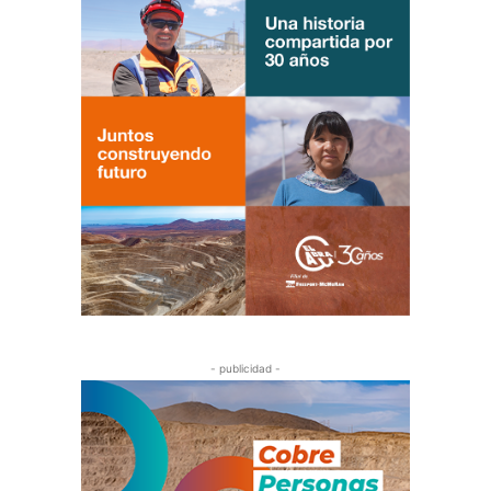
- publicidad -