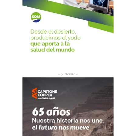
- publicidad -