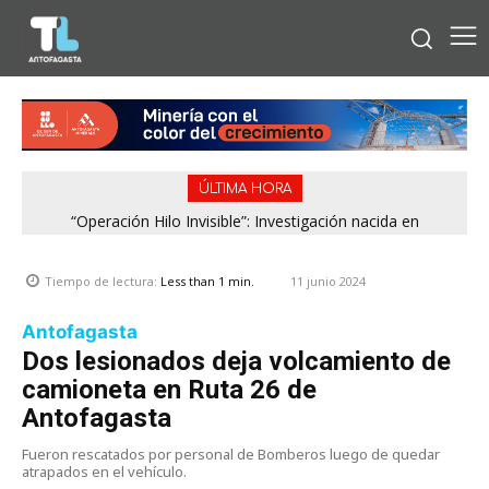
ÚLTIMA HORA
“Operación Hilo Invisible”: Investigación nacida en
Antofagasta permitió incautar 2,1 toneladas de marihuana
en la zona central
11 junio 2024
Tiempo de lectura:
Less than 1
min.
Antofagasta
Dos lesionados deja volcamiento de
camioneta en Ruta 26 de
Antofagasta
Fueron rescatados por personal de Bomberos luego de quedar
atrapados en el vehículo.