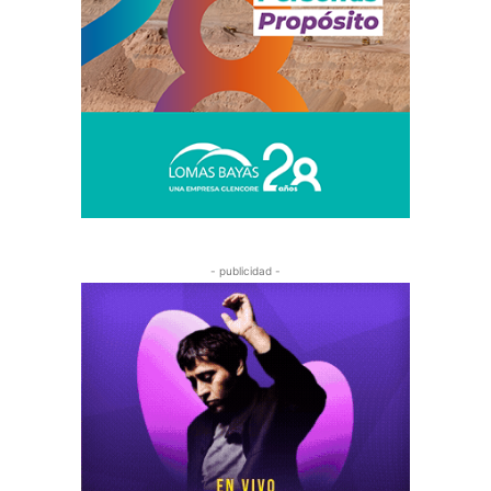
- publicidad -