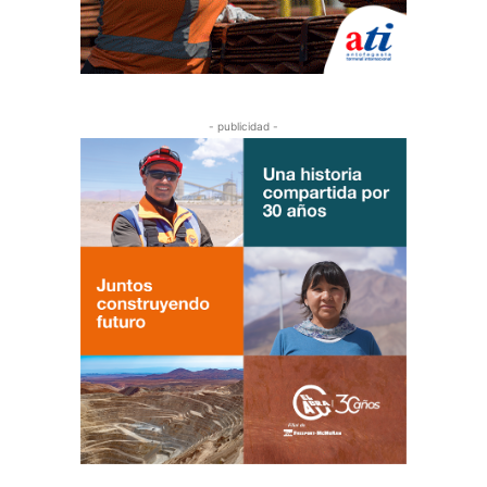
- publicidad -