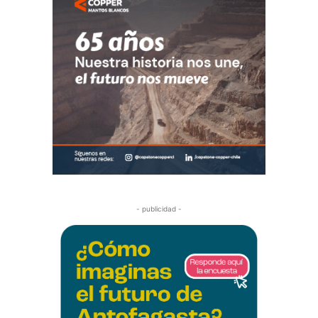
- publicidad -