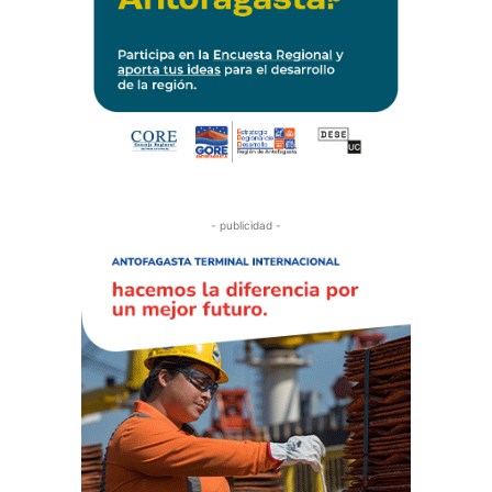
- publicidad -