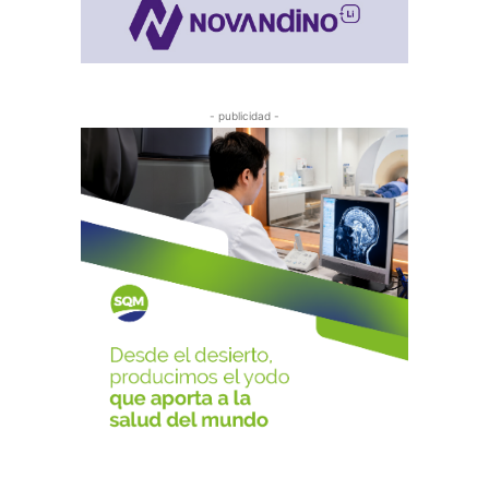
- publicidad -