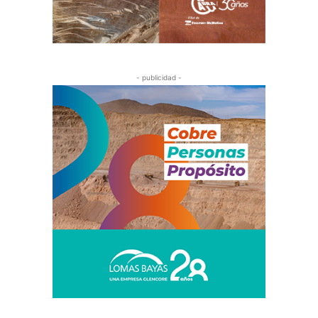
- publicidad -