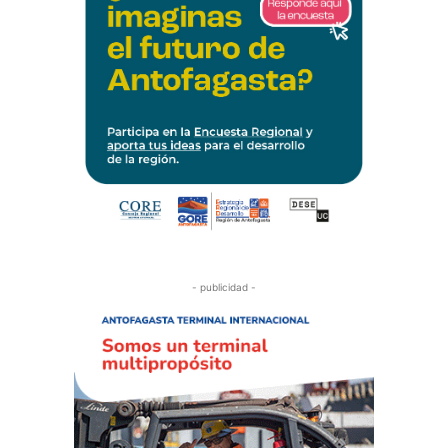
- publicidad -