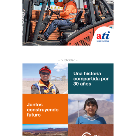
- publicidad -