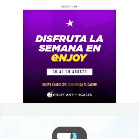
- publicidad -