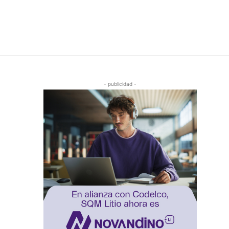
- publicidad -