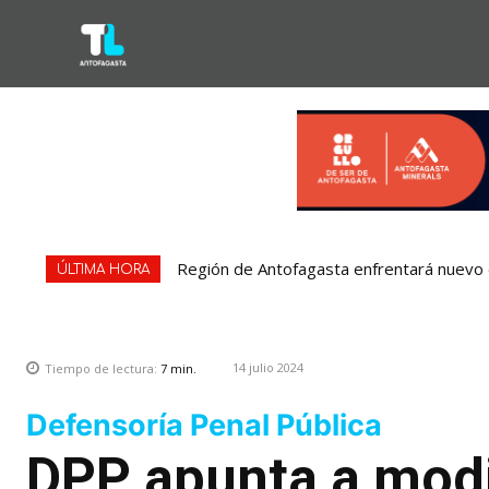
Región de Antofagasta enfrentará nuevo e
ÚLTIMA HORA
14 julio 2024
Tiempo de lectura:
7
min.
Defensoría Penal Pública
DPP apunta a modi