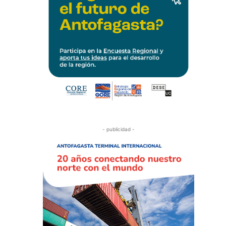
- publicidad -