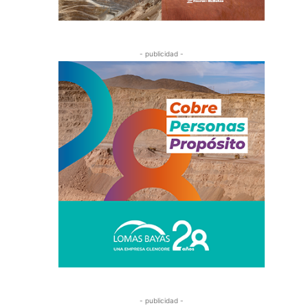
- publicidad -
- publicidad -