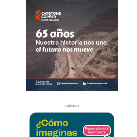
- publicidad -