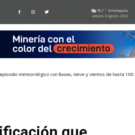
C
15.7
Antofagasta
sábado, 8 agosto, 2026
pisodio meteorológico con lluvias, nieve y vientos de hasta 100
ficación que