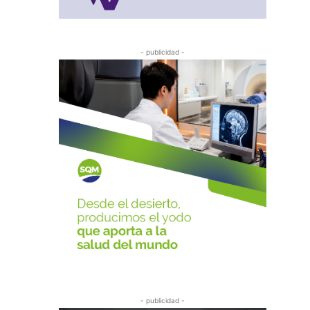
- publicidad -
- publicidad -