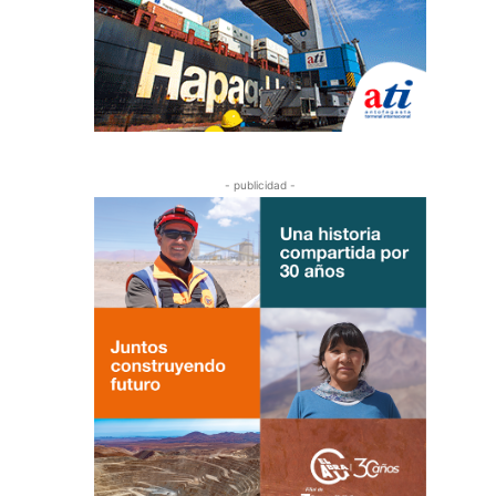
- publicidad -