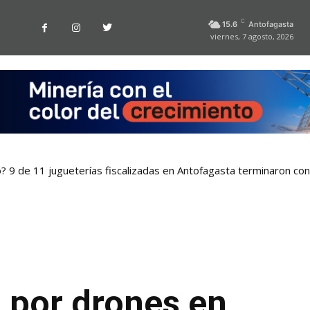
C
15.6
Antofagasta
viernes, 7 agosto, 2026
o? 9 de 11 jugueterías fiscalizadas en Antofagasta terminaron co
s por drones en