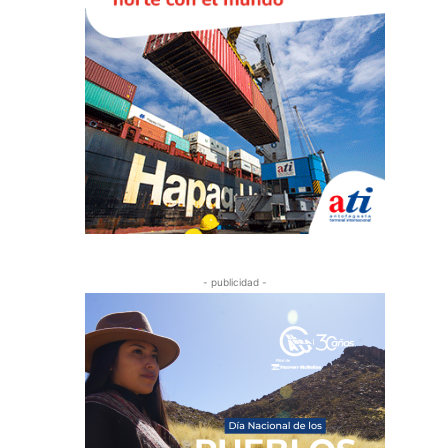
- publicidad -