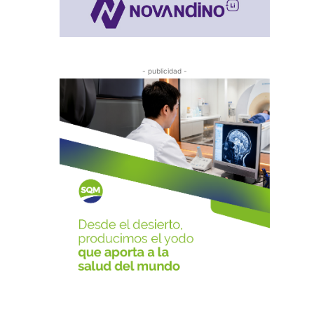
- publicidad -