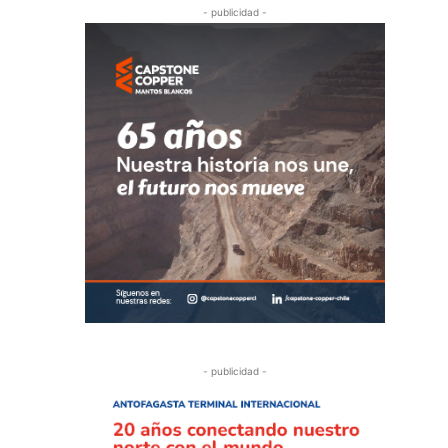
- publicidad -
- publicidad -