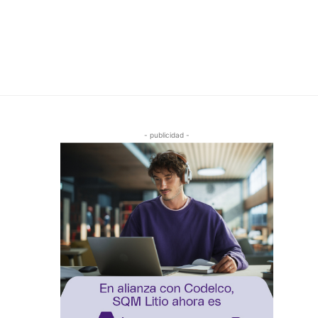
- publicidad -