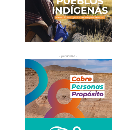
- publicidad -