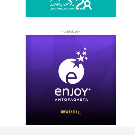
- publicidad -