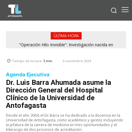
ÚLTIMA HORA
“Operación Hilo Invisible”: Investigación nacida en
Antofagasta permitió incautar 2,1 toneladas de marihuana
en la zona central
6 noviembre 2024
Tiempo de lectura:
5
min.
Agenda Ejecutiva
Dr. Luis Barra Ahumada asume la
Dirección General del Hospital
Clínico de la Universidad de
Antofagasta
Desde el año 2004, el Dr. Barra se ha dedicado a la docencia en la
Universidad de Antofagasta, como académico y gestor, incluyendo
la jefatura de la carrera de medicina en tres oportunidades y el
liderazgo de dos procesos de acreditación.