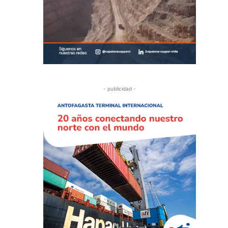
- publicidad -