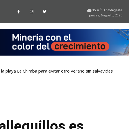
C
15.4
Antofagasta
jueves, 6 agosto, 2026
la playa La Chimba para evitar otro verano sin salvavidas
lleguillos es