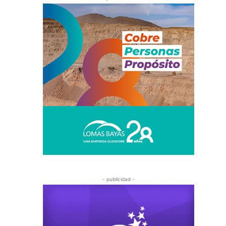
- publicidad -