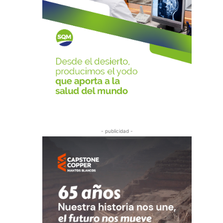
- publicidad -