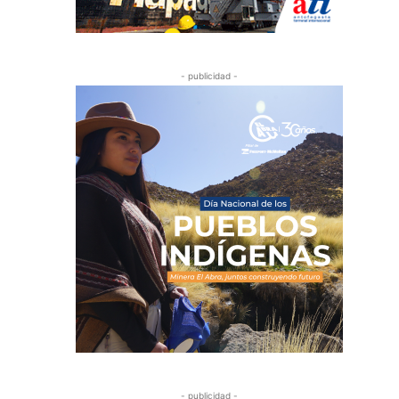
- publicidad -
- publicidad -