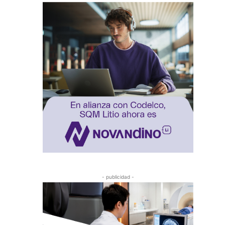
- publicidad -