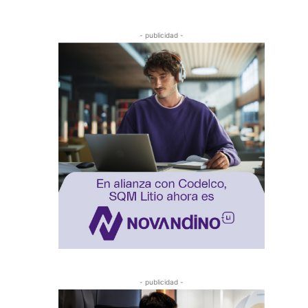
- publicidad -
- publicidad -