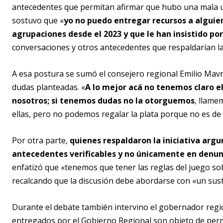
antecedentes que permitan afirmar que hubo una mala ut
sostuvo que «
yo no puedo entregar recursos a alguie
agrupaciones desde el 2023 y que le han insistido por
conversaciones y otros antecedentes que respaldarían l
A esa postura se sumó el consejero regional Emilio Mavra
dudas planteadas. «
A lo mejor acá no tenemos claro e
nosotros; si tenemos dudas no la otorguemos
, llame
ellas, pero no podemos regalar la plata porque no es de
Por otra parte,
quienes respaldaron la iniciativa arg
antecedentes verificables y no únicamente en denun
enfatizó que «tenemos que tener las reglas del juego so
recalcando que la discusión debe abordarse con «un sust
Durante el debate también intervino el gobernador regio
entregados por el Gobierno Regional son objeto de perm