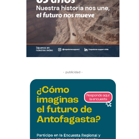
- publicidad -