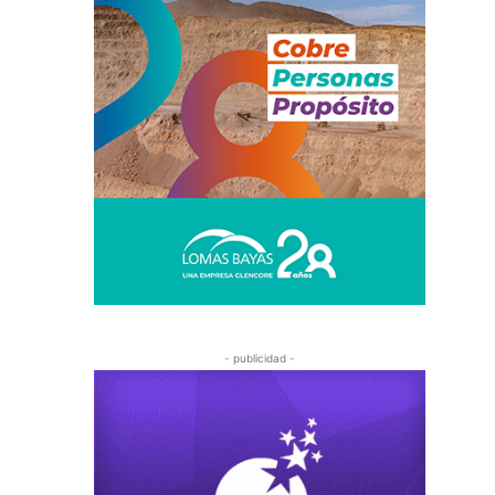
- publicidad -