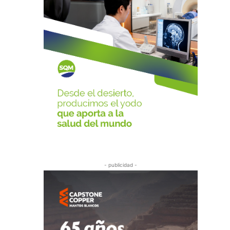
- publicidad -