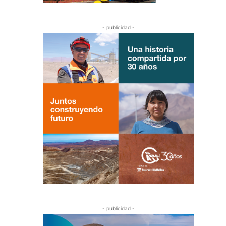
- publicidad -
- publicidad -