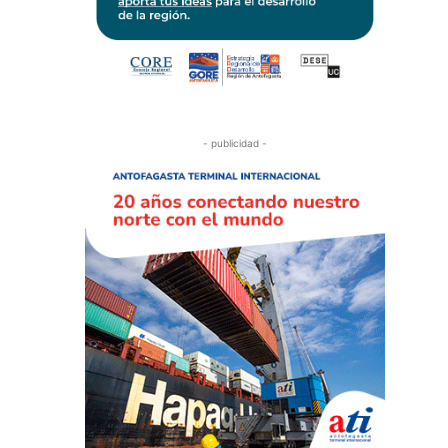
- publicidad -