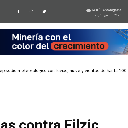
C
14.8
Antofagasta
domingo, 9 agosto, 2026
pisodio meteorológico con lluvias, nieve y vientos de hasta 100
s contra Filzic