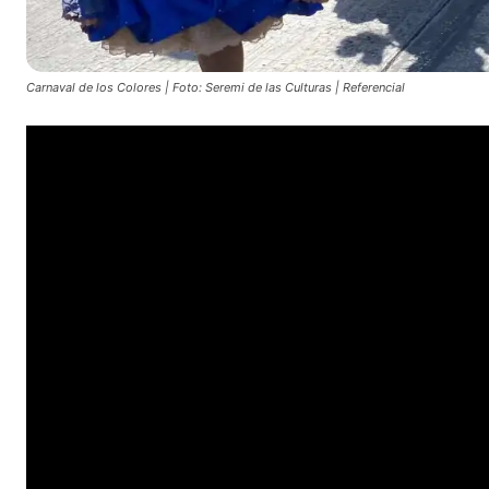
Carnaval de los Colores | Foto: Seremi de las Culturas | Referencial