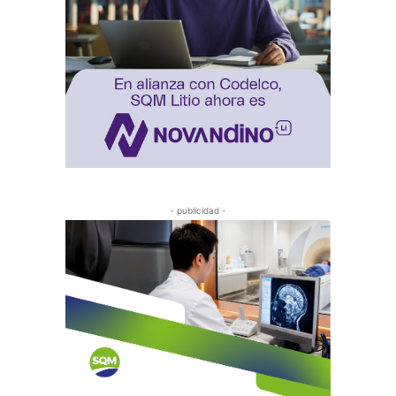
- publicidad -