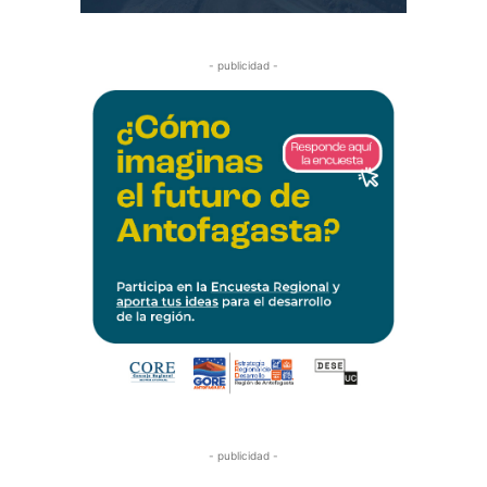
- publicidad -
- publicidad -