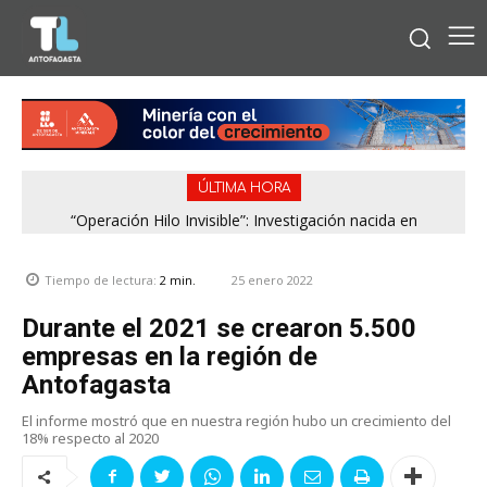
ÚLTIMA HORA
“Operación Hilo Invisible”: Investigación nacida en
Región de Antofagasta enfrentará nuevo episodio
Antofagasta permitió incautar 2,1 toneladas de marihuana
meteorológico con lluvias, nieve y vientos de hasta 100
en la zona central
km/h
25 enero 2022
Tiempo de lectura:
2
min.
Durante el 2021 se crearon 5.500
empresas en la región de
Antofagasta
El informe mostró que en nuestra región hubo un crecimiento del
18% respecto al 2020