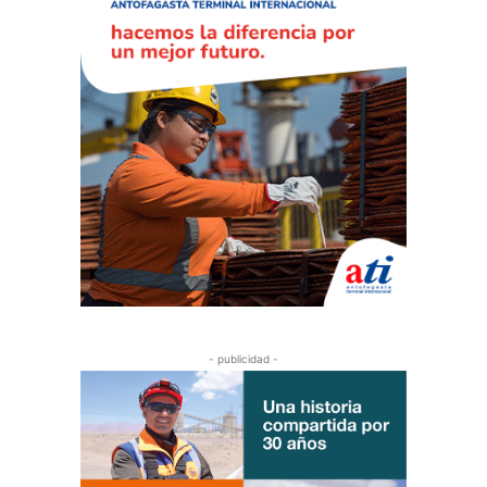
- publicidad -