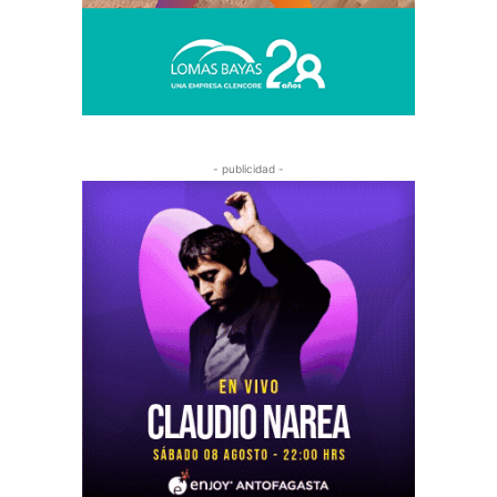
- publicidad -