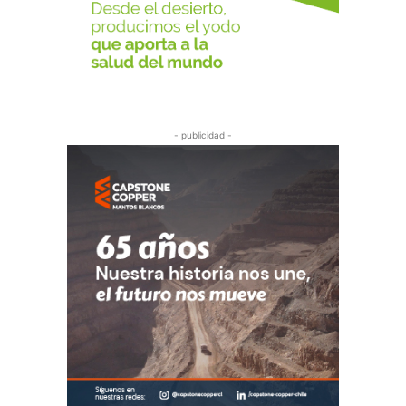
- publicidad -