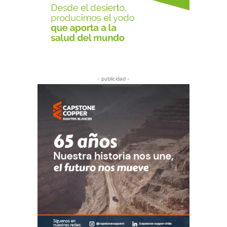
- publicidad -