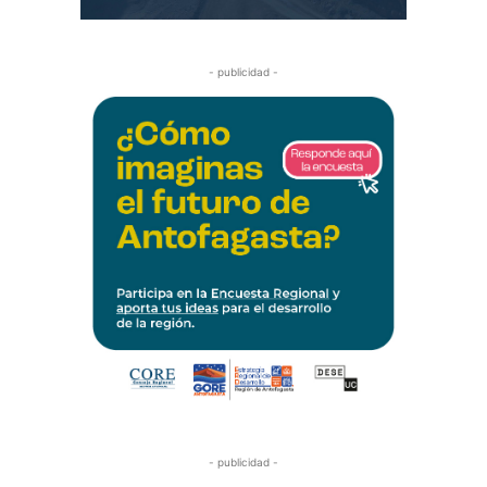
- publicidad -
- publicidad -