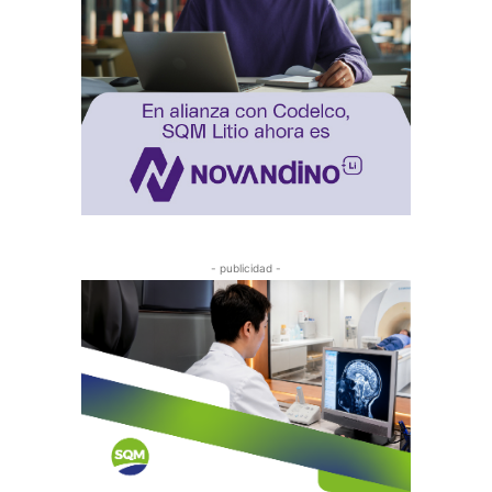
- publicidad -