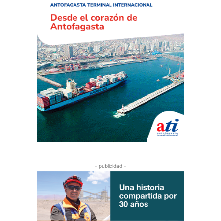
- publicidad -