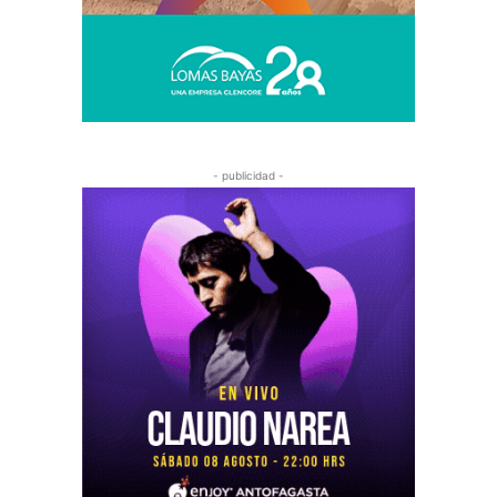
- publicidad -