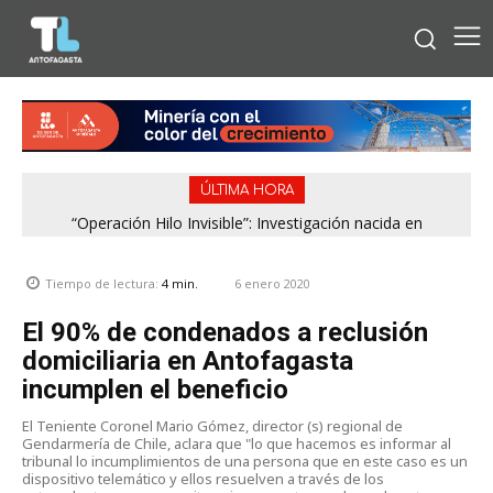
ÚLTIMA HORA
“Operación Hilo Invisible”: Investigación nacida en
Antofagasta permitió incautar 2,1 toneladas de marihuana
en la zona central
6 enero 2020
Tiempo de lectura:
4
min.
El 90% de condenados a reclusión
domiciliaria en Antofagasta
incumplen el beneficio
El Teniente Coronel Mario Gómez, director (s) regional de
Gendarmería de Chile, aclara que "lo que hacemos es informar al
tribunal lo incumplimientos de una persona que en este caso es un
dispositivo telemático y ellos resuelven a través de los