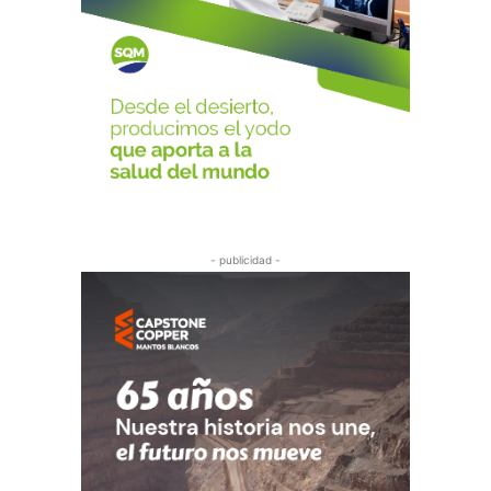
- publicidad -