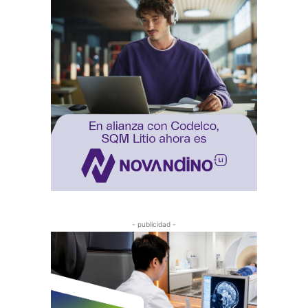
- publicidad -