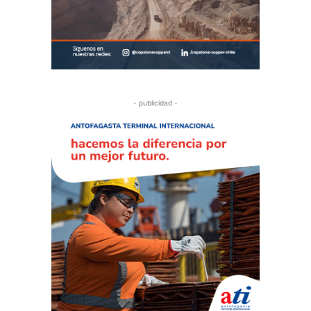
- publicidad -