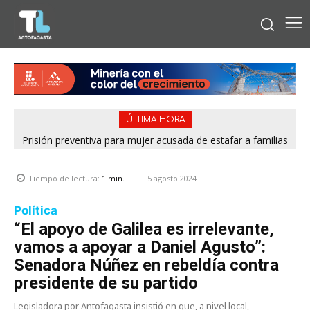
ÚLTIMA HORA
Prisión preventiva para mujer acusada de estafar a familias
con falsos cupos habitacionales del Serviu en Antofagasta
5 agosto 2024
Tiempo de lectura:
1
min.
Política
“El apoyo de Galilea es irrelevante,
vamos a apoyar a Daniel Agusto”:
Senadora Núñez en rebeldía contra
presidente de su partido
Legisladora por Antofagasta insistió en que, a nivel local,