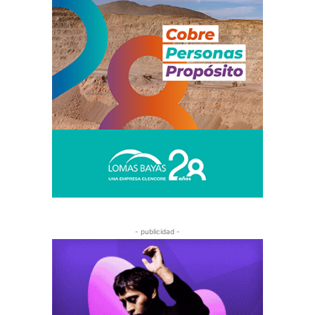
- publicidad -