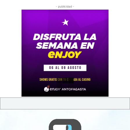
- publicidad -