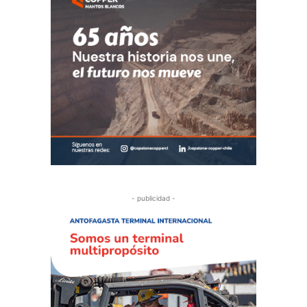
- publicidad -