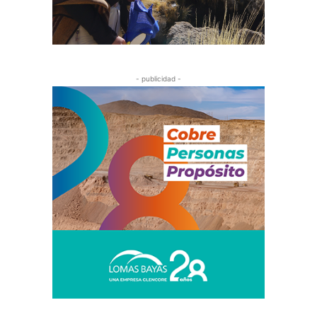
- publicidad -