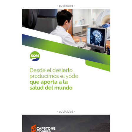
- publicidad -
- publicidad -