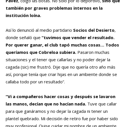
Pavez
, colgó las botas. No solo por lo deportivo,
sino que
también por graves problemas internos en la
institución loína.
Así lo denunció al medio partidario
Socios del Desierto
,
donde señaló que
“tuvimos que vender el resultado.
Por querer ganar, el club tapó muchas cosas… Todos
queríamos que Cobreloa subiera.
Pasaron muchas
situaciones y el tener que callarlas y no poder dejar la
cagada (sic) me frustró. Dije que no quería otro año más
así, porque tenía que criar hijas en un ambiente donde se
callaba todo por un resultado”.
“Vi a compañeros hacer cosas y después se lavaron
las manos, decían que no hacían nada.
Tuve que callar
para que ganáramos y no dejar la cagada ni tener un
plantel quebrado. Mi decisión de retiro fue por haber sido
muy profesional. Quise cuidar mi nombre de un ambiente