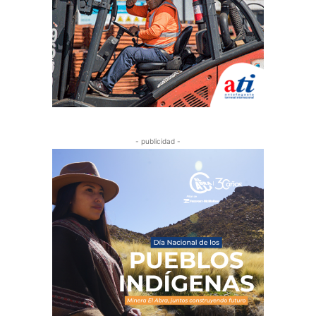
- publicidad -