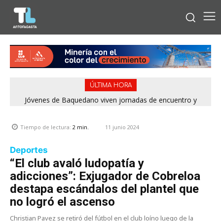
ÚLTIMA HORA
Jóvenes de Baquedano viven jornadas de encuentro y
aprendizaje en el Winter Camp 2026
11 junio 2024
Tiempo de lectura:
2
min.
Deportes
“El club avaló ludopatía y
adicciones”: Exjugador de Cobreloa
destapa escándalos del plantel que
no logró el ascenso
Christian Pavez se retiró del fútbol en el club loíno luego de la