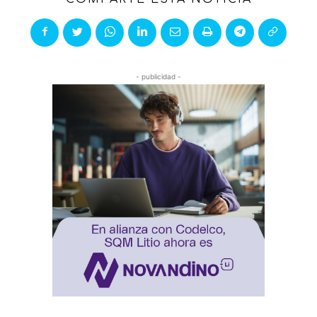
- publicidad -