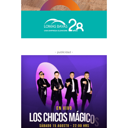
- publicidad -