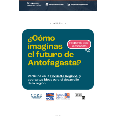
- publicidad -