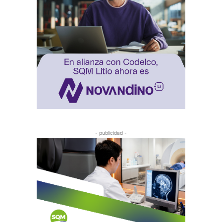
- publicidad -