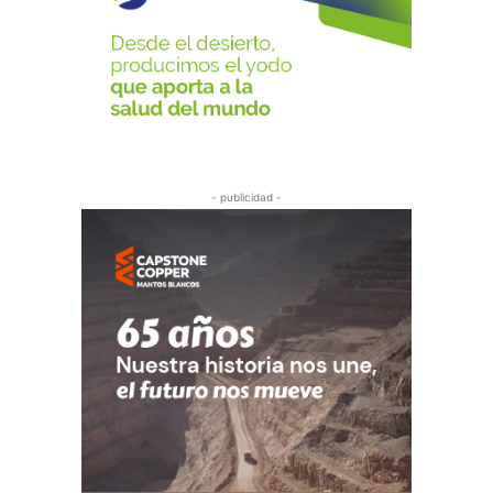
- publicidad -